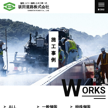
舗装・カラー舗装・土木工事一式
坂田道路株式会社
MENU
SAKATA ROAD Co., Ltd.
W
ORKS
ALL
一般舗装
特殊舗装