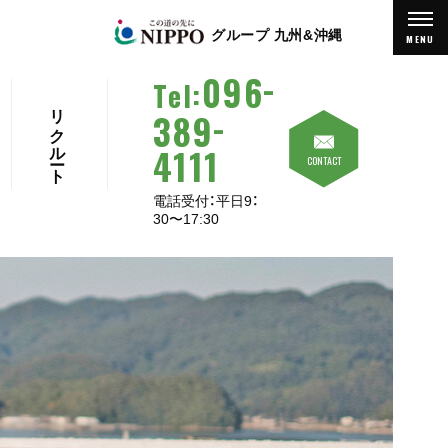
グループ 九州&沖縄
MENU
-
096
Tel
:
リクルート
-
389
4111
CONTACT
電話受付：平日9：
30〜17:30