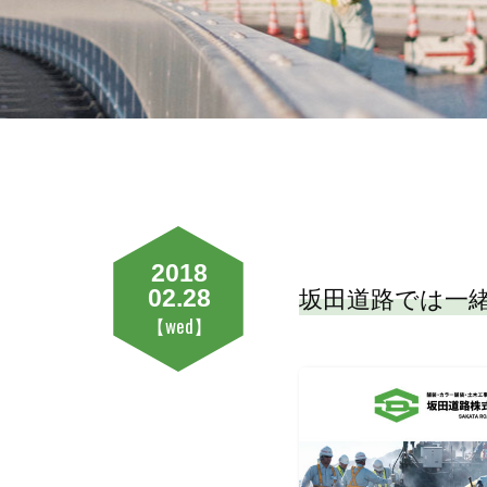
2018
02.28
坂田道路では一
【wed】